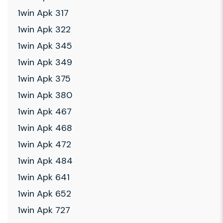
1win Apk 317
1win Apk 322
1win Apk 345
1win Apk 349
1win Apk 375
1win Apk 380
1win Apk 467
1win Apk 468
1win Apk 472
1win Apk 484
1win Apk 641
1win Apk 652
1win Apk 727