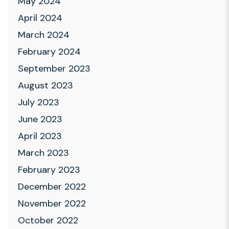
May 2024
April 2024
March 2024
February 2024
September 2023
August 2023
July 2023
June 2023
April 2023
March 2023
February 2023
December 2022
November 2022
October 2022