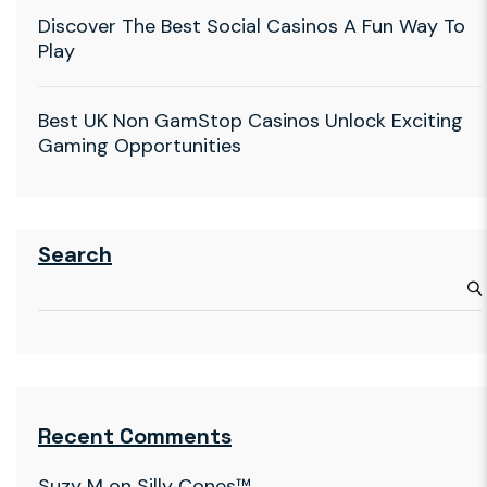
Discover The Best Social Casinos A Fun Way To
Play
Best UK Non GamStop Casinos Unlock Exciting
Gaming Opportunities
Search
Recent Comments
Suzy M
on
Silly Cones™