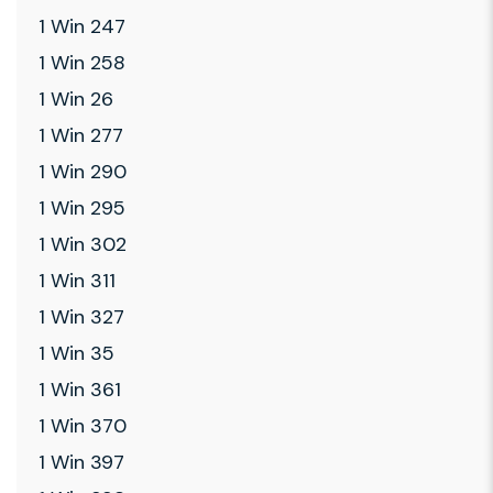
1 Win 247
1 Win 258
1 Win 26
1 Win 277
1 Win 290
1 Win 295
1 Win 302
1 Win 311
1 Win 327
1 Win 35
1 Win 361
1 Win 370
1 Win 397