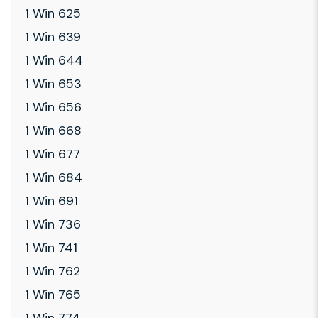
1 Win 625
1 Win 639
1 Win 644
1 Win 653
1 Win 656
1 Win 668
1 Win 677
1 Win 684
1 Win 691
1 Win 736
1 Win 741
1 Win 762
1 Win 765