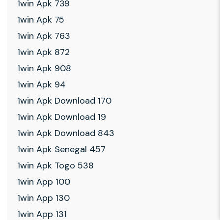
1win Apk 739
1win Apk 75
1win Apk 763
1win Apk 872
1win Apk 908
1win Apk 94
1win Apk Download 170
1win Apk Download 19
1win Apk Download 843
1win Apk Senegal 457
1win Apk Togo 538
1win App 100
1win App 130
1win App 131