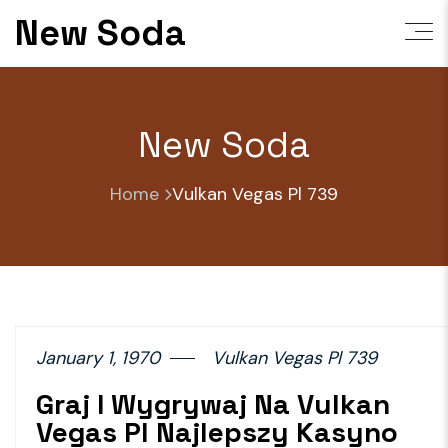
Skip
New Soda
to
content
New Soda
Home
Vulkan Vegas Pl 739
January 1, 1970
Vulkan Vegas Pl 739
Graj I Wygrywaj Na Vulkan
Vegas Pl Najlepszy Kasyno