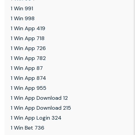
1 Win 991
1 Win 998
1 Win App 419
1 Win App 718
1 Win App 726
1 Win App 782
1 Win App 87
1 Win App 874
1 Win App 955
1 Win App Download 12
1 Win App Download 215
1 Win App Login 324
1 Win Bet 736