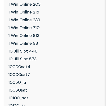
1 Win Online 203
1 Win Online 215
1 Win Online 289
1 Win Online 710
1 Win Online 813
1 Win Online 98
10 Jili Slot 446
10 Jili Slot 573
10000sat4
10000sat7
10050_tr
10060sat
10100_sat
10120_tr