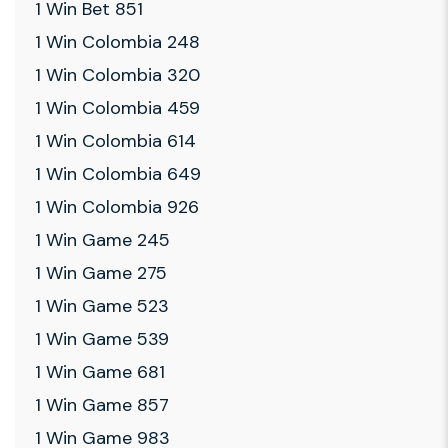
1 Win Bet 851
1 Win Colombia 248
1 Win Colombia 320
1 Win Colombia 459
1 Win Colombia 614
1 Win Colombia 649
1 Win Colombia 926
1 Win Game 245
1 Win Game 275
1 Win Game 523
1 Win Game 539
1 Win Game 681
1 Win Game 857
1 Win Game 983