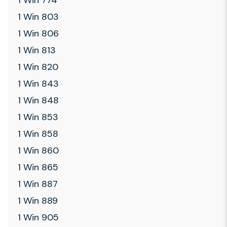
1 Win 774
1 Win 803
1 Win 806
1 Win 813
1 Win 820
1 Win 843
1 Win 848
1 Win 853
1 Win 858
1 Win 860
1 Win 865
1 Win 887
1 Win 889
1 Win 905