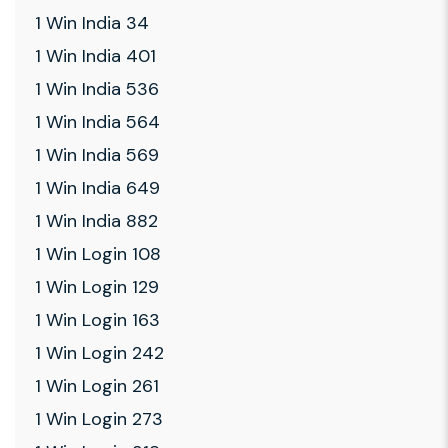
1 Win India 34
1 Win India 401
1 Win India 536
1 Win India 564
1 Win India 569
1 Win India 649
1 Win India 882
1 Win Login 108
1 Win Login 129
1 Win Login 163
1 Win Login 242
1 Win Login 261
1 Win Login 273