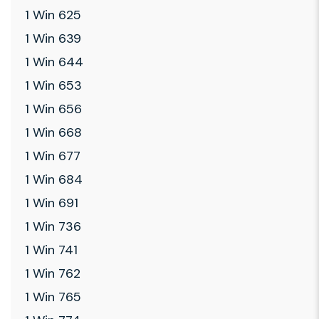
1 Win 625
1 Win 639
1 Win 644
1 Win 653
1 Win 656
1 Win 668
1 Win 677
1 Win 684
1 Win 691
1 Win 736
1 Win 741
1 Win 762
1 Win 765