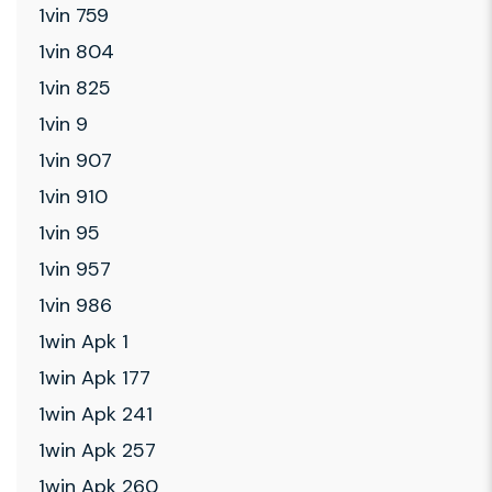
1vin 759
1vin 804
1vin 825
1vin 9
1vin 907
1vin 910
1vin 95
1vin 957
1vin 986
1win Apk 1
1win Apk 177
1win Apk 241
1win Apk 257
1win Apk 260