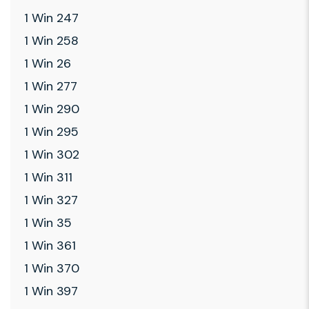
1 Win 247
1 Win 258
1 Win 26
1 Win 277
1 Win 290
1 Win 295
1 Win 302
1 Win 311
1 Win 327
1 Win 35
1 Win 361
1 Win 370
1 Win 397