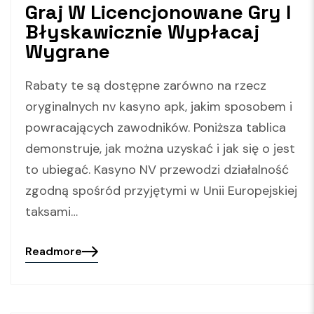
Graj W Licencjonowane Gry I
Błyskawicznie Wypłacaj
Wygrane
Rabaty te są dostępne zarówno na rzecz
oryginalnych nv kasyno apk, jakim sposobem i
powracających zawodników. Poniższa tablica
demonstruje, jak można uzyskać i jak się o jest
to ubiegać. Kasyno NV przewodzi działalność
zgodną spośród przyjętymi w Unii Europejskiej
taksami…
Readmore