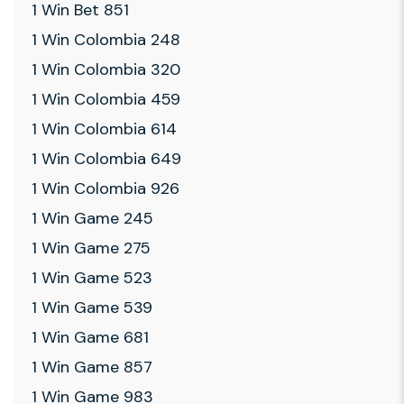
1 Win Bet 851
1 Win Colombia 248
1 Win Colombia 320
1 Win Colombia 459
1 Win Colombia 614
1 Win Colombia 649
1 Win Colombia 926
1 Win Game 245
1 Win Game 275
1 Win Game 523
1 Win Game 539
1 Win Game 681
1 Win Game 857
1 Win Game 983