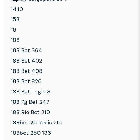
14.10
153
16
186
188 Bet 364
188 Bet 402
188 Bet 408
188 Bet 826
188 Bet Login 8
188 Pg Bet 247
188 Rio Bet 210
188bet 25 Reais 215
188bet 250 136