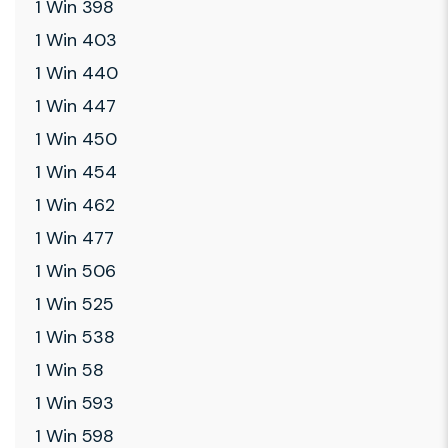
1 Win 398
1 Win 403
1 Win 440
1 Win 447
1 Win 450
1 Win 454
1 Win 462
1 Win 477
1 Win 506
1 Win 525
1 Win 538
1 Win 58
1 Win 593
1 Win 598