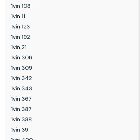
1vin 108
1vin 11
1vin 123
1vin 192
1vin 21
1vin 306
1vin 309
1vin 342
1vin 343
1vin 367
1vin 387
1vin 388
1vin 39