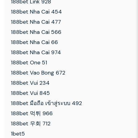
188bet Link 928
188bet Nha Cai 454
188bet Nha Cai 477
188bet Nha Cai 566
188bet Nha Cai 66
188bet Nha Cai 974
188bet One 51
188bet Vao Bong 672
188bet Vui 234
188bet Vui 845
188bet มือถือ เข้าสู่ระบบ 492
188bet 먹튀 966
188bet 우회 712
1bet5