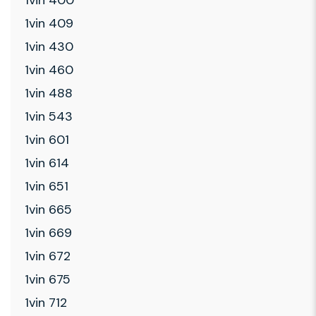
1vin 400
1vin 409
1vin 430
1vin 460
1vin 488
1vin 543
1vin 601
1vin 614
1vin 651
1vin 665
1vin 669
1vin 672
1vin 675
1vin 712