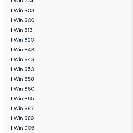
1 Win 774
1 Win 803
1 Win 806
1 Win 813
1 Win 820
1 Win 843
1 Win 848
1 Win 853
1 Win 858
1 Win 860
1 Win 865
1 Win 887
1 Win 889
1 Win 905