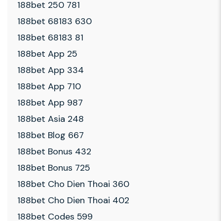
188bet 250 781
188bet 68183 630
188bet 68183 81
188bet App 25
188bet App 334
188bet App 710
188bet App 987
188bet Asia 248
188bet Blog 667
188bet Bonus 432
188bet Bonus 725
188bet Cho Dien Thoai 360
188bet Cho Dien Thoai 402
188bet Codes 599