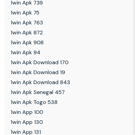
1win Apk 739
1win Apk 75
1win Apk 763
1win Apk 872
1win Apk 908
1win Apk 94
1win Apk Download 170
1win Apk Download 19
1win Apk Download 843
1win Apk Senegal 457
1win Apk Togo 538
1win App 100
1win App 130
1win App 131