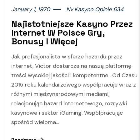
January 1, 1970
Nv Kasyno Opinie 634
Najistotniejsze Kasyno Przez
Internet W Polsce Gry,
Bonusy I Więcej
Jak profesjonalista w sferze hazardu przez
internet, Victor dostarcza na naszą platformę
treści wysokiej jakości i kompetentne . Od Czasu
2015 roku kalendarzowego współpracuje wraz z
różnymi międzynarodowymi mediami,
relacjonując hazard internetowego, rozrywki
kasynowe i sektor iGaming. Współpracując
spośród wieloma…
Readmore