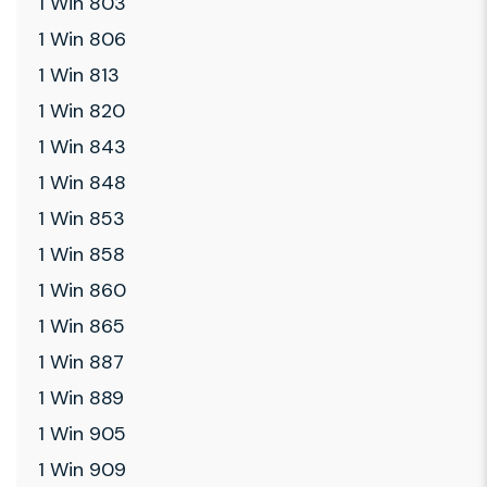
1 Win 803
1 Win 806
1 Win 813
1 Win 820
1 Win 843
1 Win 848
1 Win 853
1 Win 858
1 Win 860
1 Win 865
1 Win 887
1 Win 889
1 Win 905
1 Win 909