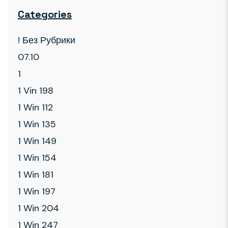
Categories
! Без Рубрики
07.10
1
1 Vin 198
1 Win 112
1 Win 135
1 Win 149
1 Win 154
1 Win 181
1 Win 197
1 Win 204
1 Win 247