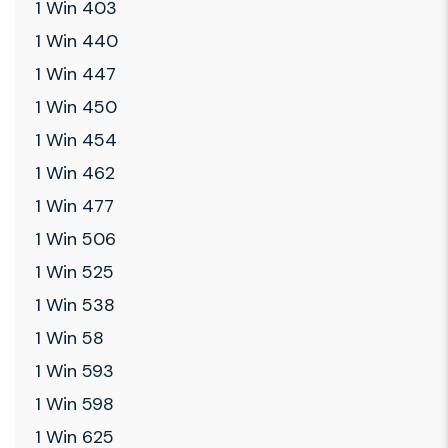
1 Win 403
1 Win 440
1 Win 447
1 Win 450
1 Win 454
1 Win 462
1 Win 477
1 Win 506
1 Win 525
1 Win 538
1 Win 58
1 Win 593
1 Win 598
1 Win 625