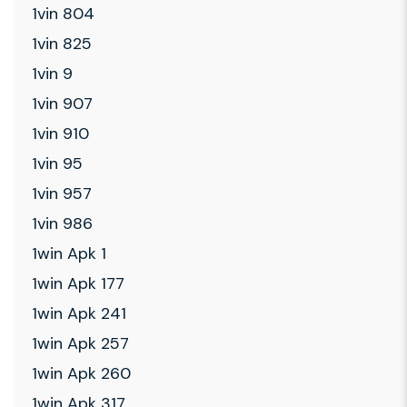
1vin 804
1vin 825
1vin 9
1vin 907
1vin 910
1vin 95
1vin 957
1vin 986
1win Apk 1
1win Apk 177
1win Apk 241
1win Apk 257
1win Apk 260
1win Apk 317