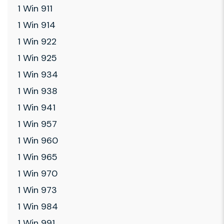
1 Win 911
1 Win 914
1 Win 922
1 Win 925
1 Win 934
1 Win 938
1 Win 941
1 Win 957
1 Win 960
1 Win 965
1 Win 970
1 Win 973
1 Win 984
1 Win 991