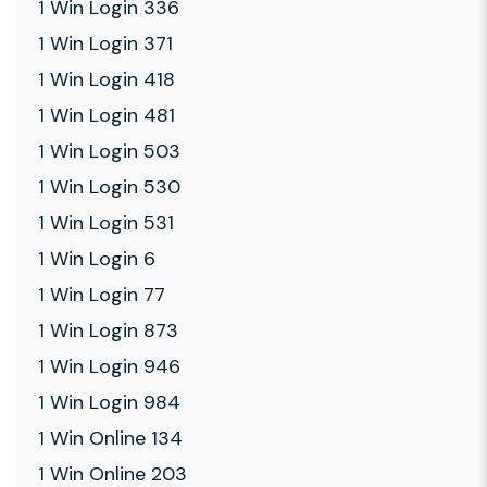
1 Win Login 336
1 Win Login 371
1 Win Login 418
1 Win Login 481
1 Win Login 503
1 Win Login 530
1 Win Login 531
1 Win Login 6
1 Win Login 77
1 Win Login 873
1 Win Login 946
1 Win Login 984
1 Win Online 134
1 Win Online 203