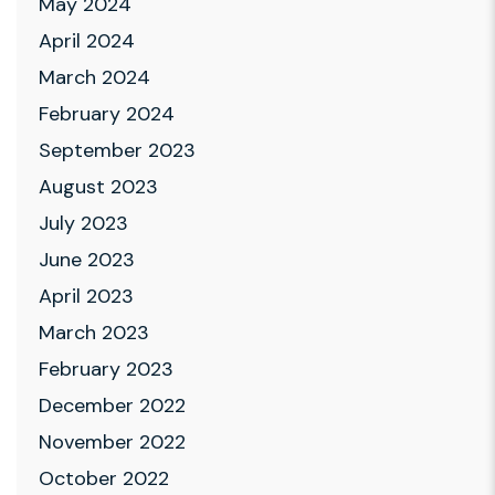
May 2024
April 2024
March 2024
February 2024
September 2023
August 2023
July 2023
June 2023
April 2023
March 2023
February 2023
December 2022
November 2022
October 2022