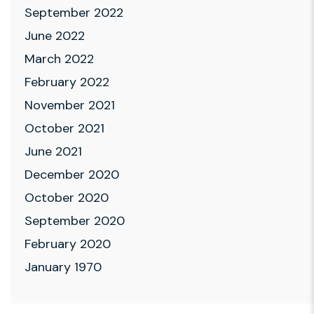
September 2022
June 2022
March 2022
February 2022
November 2021
October 2021
June 2021
December 2020
October 2020
September 2020
February 2020
January 1970