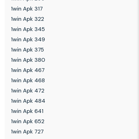
1win Apk 317
1win Apk 322
1win Apk 345
1win Apk 349
1win Apk 375
1win Apk 380
1win Apk 467
1win Apk 468
1win Apk 472
1win Apk 484
1win Apk 641
1win Apk 652
1win Apk 727