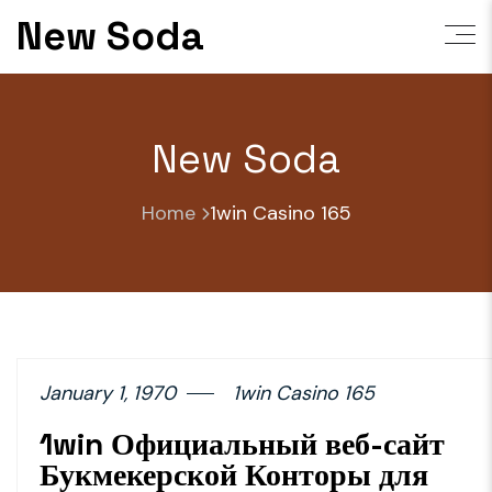
Skip
New Soda
to
content
New Soda
Home
1win Casino 165
January 1, 1970
1win Casino 165
1win Официальный веб-сайт
Букмекерской Конторы для