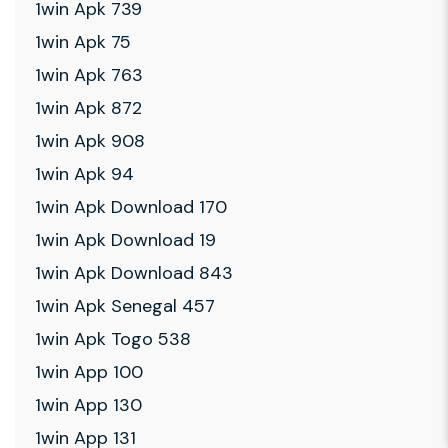
1win Apk 739
1win Apk 75
1win Apk 763
1win Apk 872
1win Apk 908
1win Apk 94
1win Apk Download 170
1win Apk Download 19
1win Apk Download 843
1win Apk Senegal 457
1win Apk Togo 538
1win App 100
1win App 130
1win App 131