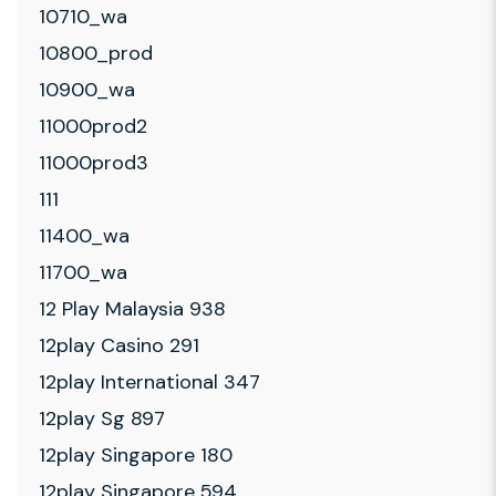
10710_wa
10800_prod
10900_wa
11000prod2
11000prod3
111
11400_wa
11700_wa
12 Play Malaysia 938
12play Casino 291
12play International 347
12play Sg 897
12play Singapore 180
12play Singapore 594