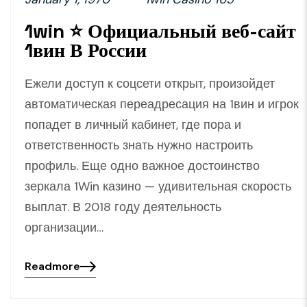
1win ⭐️ Официальный веб-сайт
1вин В России
Ежели доступ к соцсети открыт, произойдет
автоматическая переадресация на 1вин и игрок
попадет в личный кабинет, где пора и
ответственность знать нужно настроить
профиль. Еще одно важное достоинство
зеркала 1Win казино — удивительная скорость
выплат. В 2018 году деятельность
организации…
Readmore