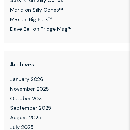
Suzy M
on
Silly Cones™
Maria
on
Silly Cones™
Max
on
Big Fork™
Dave Bell
on
Fridge Mag™
Archives
January 2026
November 2025
October 2025
September 2025
August 2025
July 2025