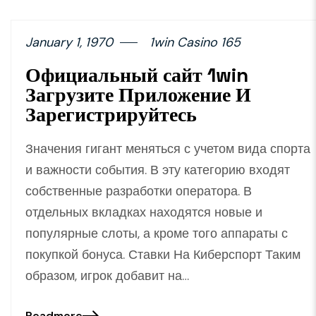
January 1, 1970
1win Casino 165
Официальный сайт 1win
Загрузите Приложение И
Зарегистрируйтесь
Значения гигант меняться с учетом вида спорта
и важности события. В эту категорию входят
собственные разработки оператора. В
отдельных вкладках находятся новые и
популярные слоты, а кроме того аппараты с
покупкой бонуса. Ставки На Киберспорт Таким
образом, игрок добавит на…
Readmore