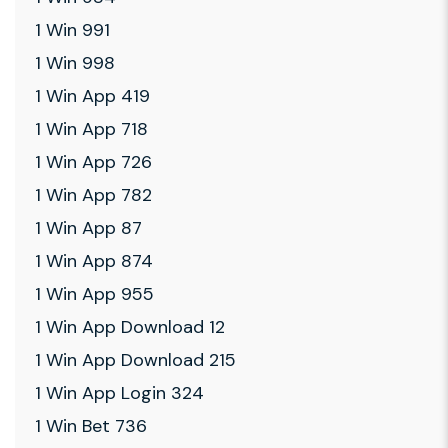
1 Win 991
1 Win 998
1 Win App 419
1 Win App 718
1 Win App 726
1 Win App 782
1 Win App 87
1 Win App 874
1 Win App 955
1 Win App Download 12
1 Win App Download 215
1 Win App Login 324
1 Win Bet 736