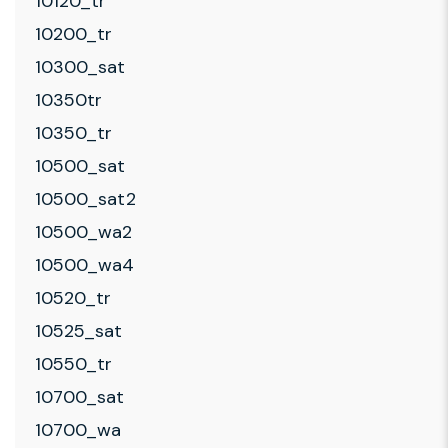
10120_tr
10200_tr
10300_sat
10350tr
10350_tr
10500_sat
10500_sat2
10500_wa2
10500_wa4
10520_tr
10525_sat
10550_tr
10700_sat
10700_wa