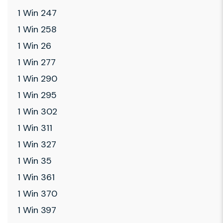
1 Win 247
1 Win 258
1 Win 26
1 Win 277
1 Win 290
1 Win 295
1 Win 302
1 Win 311
1 Win 327
1 Win 35
1 Win 361
1 Win 370
1 Win 397