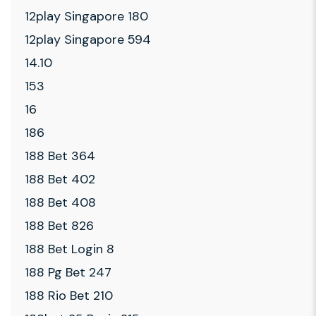
12play Singapore 180
12play Singapore 594
14.10
153
16
186
188 Bet 364
188 Bet 402
188 Bet 408
188 Bet 826
188 Bet Login 8
188 Pg Bet 247
188 Rio Bet 210