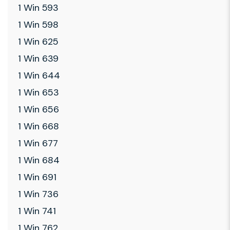
1 Win 593
1 Win 598
1 Win 625
1 Win 639
1 Win 644
1 Win 653
1 Win 656
1 Win 668
1 Win 677
1 Win 684
1 Win 691
1 Win 736
1 Win 741
1 Win 762