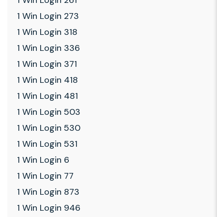
1 Win Login 261
1 Win Login 273
1 Win Login 318
1 Win Login 336
1 Win Login 371
1 Win Login 418
1 Win Login 481
1 Win Login 503
1 Win Login 530
1 Win Login 531
1 Win Login 6
1 Win Login 77
1 Win Login 873
1 Win Login 946