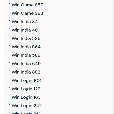
1 Win Game 857
1 Win Game 983
1 Win India 34
1 Win India 401
1 Win India 536
1 Win India 564
1 Win India 569
1 Win India 649
1 Win India 882
1 Win Login 108
1 Win Login 129
1 Win Login 163
1 Win Login 242