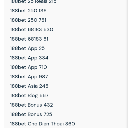
188bet 25 Reais 215
188bet 250 136
188bet 250 781
188bet 68183 630
188bet 68183 81
188bet App 25
188bet App 334
188bet App 710
188bet App 987
188bet Asia 248
188bet Blog 667
188bet Bonus 432
188bet Bonus 725
188bet Cho Dien Thoai 360