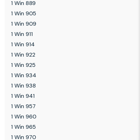
1 Win 889
1 Win 905
1 Win 909
1 Win 911
1 Win 914
1 Win 922
1 Win 925
1 Win 934
1 Win 938
1 Win 941
1 Win 957
1 Win 960
1 Win 965
1 Win 970