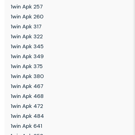
1win Apk 257
1win Apk 260
1win Apk 317
1win Apk 322
1win Apk 345
1win Apk 349
1win Apk 375
1win Apk 380
1win Apk 467
1win Apk 468
1win Apk 472
1win Apk 484
1win Apk 641