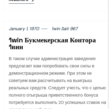
January 1, 1970
1win Sait 967
1win Букмекерская Контора
1вин
В таком случае администрация заведения
предлагает вам попробовать свои силы в
демонстрационном режиме. При этом не
советуем вам рассчитывать на выигрыш
реальных средств. Следует учесть, что с целью
полного отыгрыша приветственного бонуса
потребуется выполнить 20 успешных ставок на