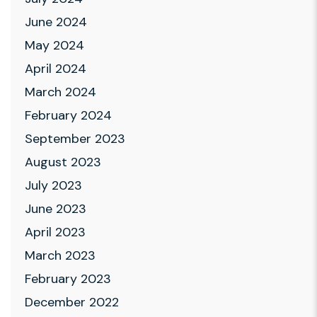
June 2024
May 2024
April 2024
March 2024
February 2024
September 2023
August 2023
July 2023
June 2023
April 2023
March 2023
February 2023
December 2022