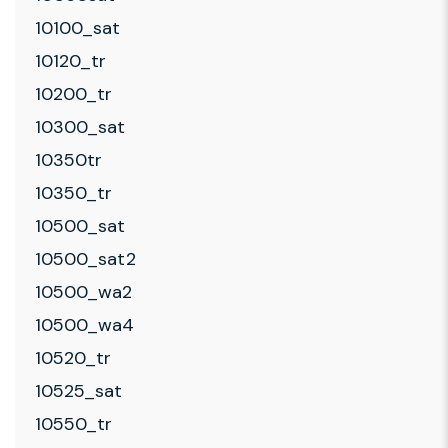
10100_sat
10120_tr
10200_tr
10300_sat
10350tr
10350_tr
10500_sat
10500_sat2
10500_wa2
10500_wa4
10520_tr
10525_sat
10550_tr