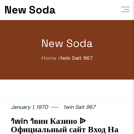
Skip
New Soda
to
content
New Soda
Home
1win Sait 967
January 1, 1970
1win Sait 967
1win 1вин Казино ᐉ
Официальный сайт Вход На