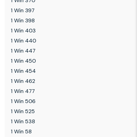
1 Win 370
1 Win 397
1 Win 398
1 Win 403
1 Win 440
1 Win 447
1 Win 450
1 Win 454
1 Win 462
1 Win 477
1 Win 506
1 Win 525
1 Win 538
1 Win 58