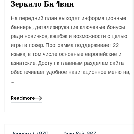
Зеркало Бк 1вин
На передний план выходят информационные
баннеры, детализирующие ключевые бонусы
ради новичков, кэшбэк и возможности с целью
игры в покер. Программа поддерживает 22
языка, в том числе основные европейские и
азиатские. Доступ к главным разделам сайта
обеспечивает удобное навигационное меню на,
…
Readmore
January 1, 1970
1win Sait 967