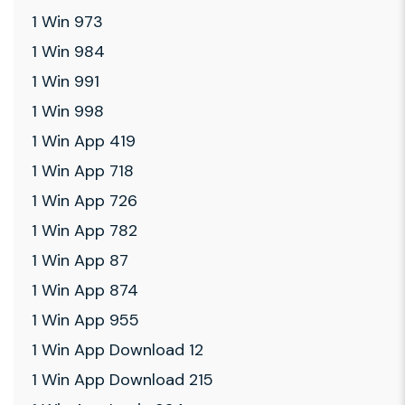
1 Win 973
1 Win 984
1 Win 991
1 Win 998
1 Win App 419
1 Win App 718
1 Win App 726
1 Win App 782
1 Win App 87
1 Win App 874
1 Win App 955
1 Win App Download 12
1 Win App Download 215