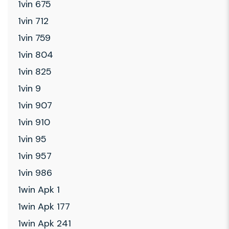
1vin 675
1vin 712
1vin 759
1vin 804
1vin 825
1vin 9
1vin 907
1vin 910
1vin 95
1vin 957
1vin 986
1win Apk 1
1win Apk 177
1win Apk 241