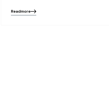
Readmore