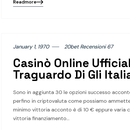
Readmore
January 1, 1970
20bet Recensioni 67
Casinò Online Ufficia
Traguardo Di Gli Itali
Sono in aggiunta 30 le opzioni successo acconto 
perfino in criptovaluta come possiamo ammetter
minimo vittoria acconto è di 10 € eppure varia c
vittoria finanziamento…