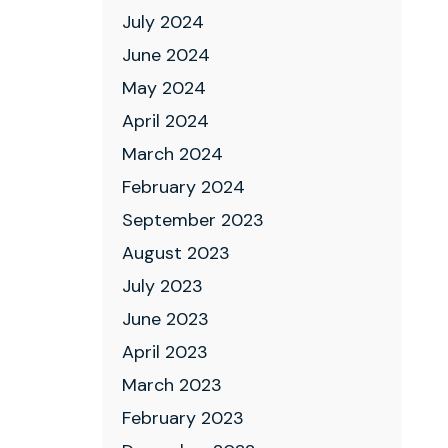
July 2024
June 2024
May 2024
April 2024
March 2024
February 2024
September 2023
August 2023
July 2023
June 2023
April 2023
March 2023
February 2023