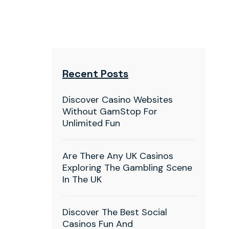
Recent Posts
Discover Casino Websites
Without GamStop For
Unlimited Fun
Are There Any UK Casinos
Exploring The Gambling Scene
In The UK
Discover The Best Social
Casinos Fun And