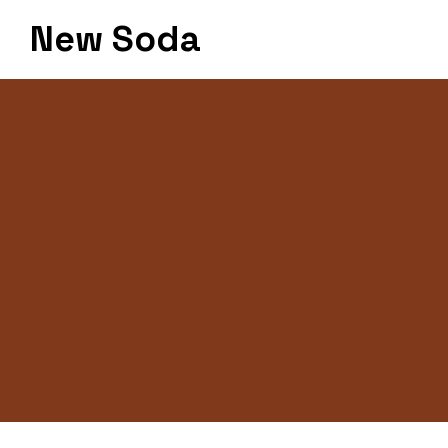
Skip
New Soda
to
content