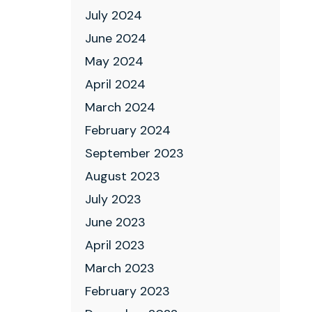
July 2024
June 2024
May 2024
April 2024
March 2024
February 2024
September 2023
August 2023
July 2023
June 2023
April 2023
March 2023
February 2023