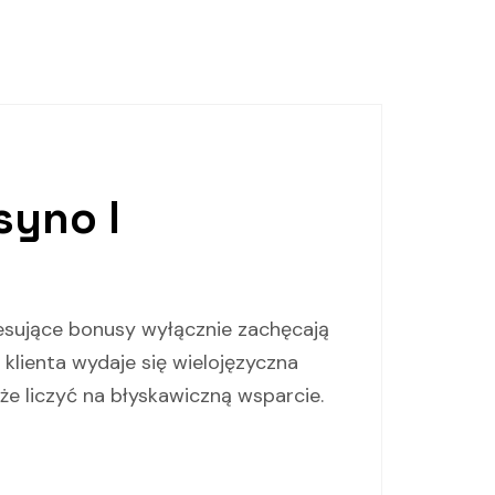
syno I
resujące bonusy wyłącznie zachęcają
 klienta wydaje się wielojęzyczna
że liczyć na błyskawiczną wsparcie.