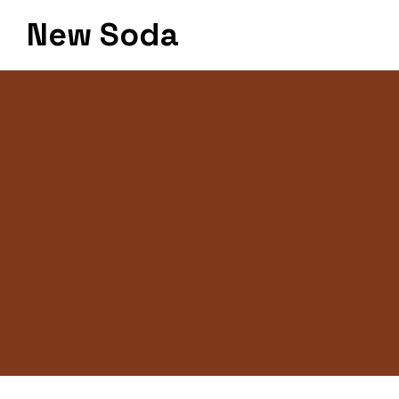
Skip
New Soda
to
content