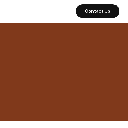
Contact Us