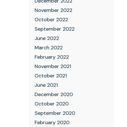
December 2022
November 2022
October 2022
September 2022
June 2022
March 2022
February 2022
November 2021
October 2021
June 2021
December 2020
October 2020
September 2020
February 2020