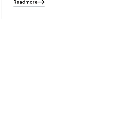
Readmore