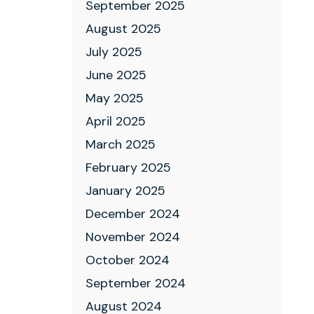
September 2025
August 2025
July 2025
June 2025
May 2025
April 2025
March 2025
February 2025
January 2025
December 2024
November 2024
October 2024
September 2024
August 2024