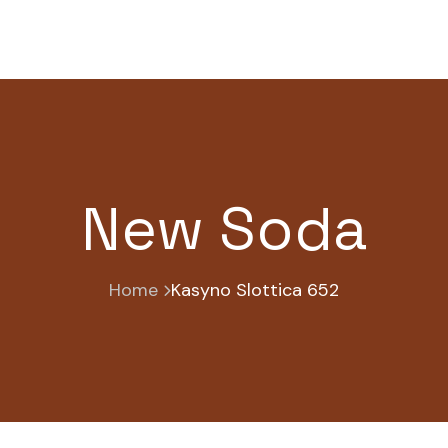
New Soda
Home
Kasyno Slottica 652