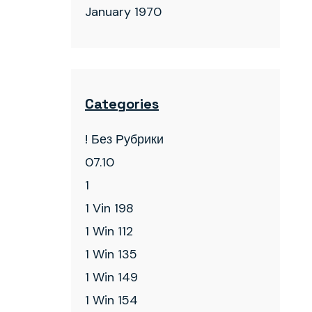
January 1970
Categories
! Без Рубрики
07.10
1
1 Vin 198
1 Win 112
1 Win 135
1 Win 149
1 Win 154