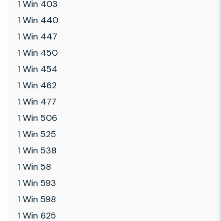
1 Win 403
1 Win 440
1 Win 447
1 Win 450
1 Win 454
1 Win 462
1 Win 477
1 Win 506
1 Win 525
1 Win 538
1 Win 58
1 Win 593
1 Win 598
1 Win 625