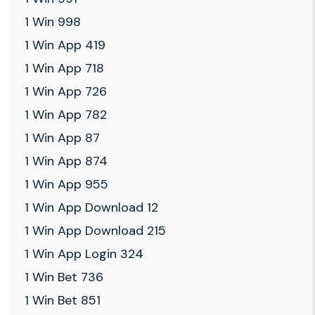
1 Win 998
1 Win App 419
1 Win App 718
1 Win App 726
1 Win App 782
1 Win App 87
1 Win App 874
1 Win App 955
1 Win App Download 12
1 Win App Download 215
1 Win App Login 324
1 Win Bet 736
1 Win Bet 851