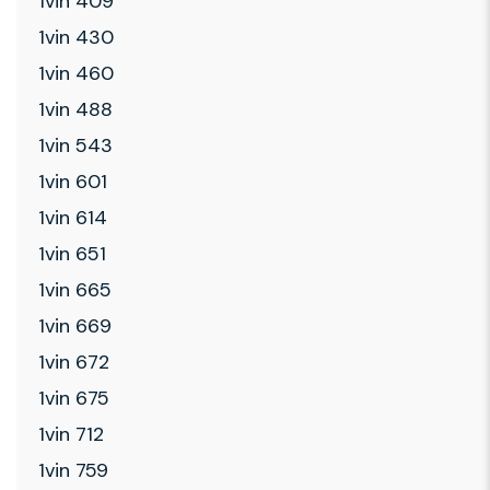
1vin 409
1vin 430
1vin 460
1vin 488
1vin 543
1vin 601
1vin 614
1vin 651
1vin 665
1vin 669
1vin 672
1vin 675
1vin 712
1vin 759