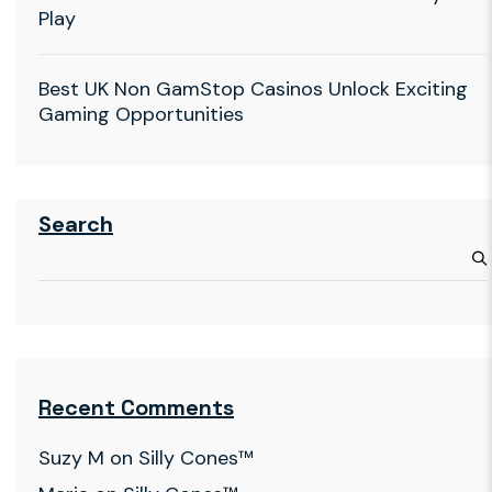
Play
Best UK Non GamStop Casinos Unlock Exciting
Gaming Opportunities
Search
Recent Comments
Suzy M
on
Silly Cones™