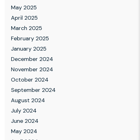
May 2025
April 2025
March 2025
February 2025
January 2025
December 2024
November 2024
October 2024
September 2024
August 2024
July 2024
June 2024
May 2024