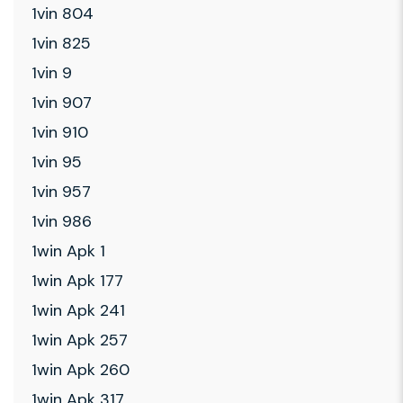
1vin 804
1vin 825
1vin 9
1vin 907
1vin 910
1vin 95
1vin 957
1vin 986
1win Apk 1
1win Apk 177
1win Apk 241
1win Apk 257
1win Apk 260
1win Apk 317