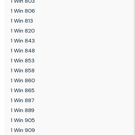
1 Win 803
1 Win 806
1 Win 813
1 Win 820
1 Win 843
1 Win 848
1 Win 853
1 Win 858
1 Win 860
1 Win 865
1 Win 887
1 Win 889
1 Win 905
1 Win 909