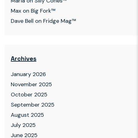
Maria
on
Silly Cones™
Max
on
Big Fork™
Dave Bell
on
Fridge Mag™
Archives
January 2026
November 2025
October 2025
September 2025
August 2025
July 2025
June 2025