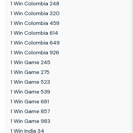
1 Win Colombia 248
1 Win Colombia 320
1 Win Colombia 459
1 Win Colombia 614
1 Win Colombia 649
1 Win Colombia 926
1 Win Game 245
1 Win Game 275
1 Win Game 523
1 Win Game 539
1 Win Game 681
1 Win Game 857
1 Win Game 983
1 Win India 34