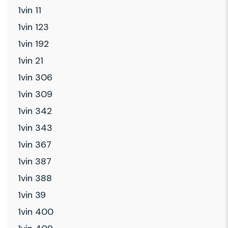
1vin 11
1vin 123
1vin 192
1vin 21
1vin 306
1vin 309
1vin 342
1vin 343
1vin 367
1vin 387
1vin 388
1vin 39
1vin 400