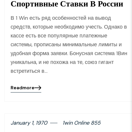
Спортивные Ставки В России
В 1 Win есть ряд особенностей на вывод
средств, которые необходимо учесть. Однако в
кассе есть все популярные платежные
системы, прописаны минимальные лимиты и
удобная форма заявки. Бонусная система 1Вин
уникальна, и не похожа на те, союз гигант
встретиться в…
Readmore
January 1, 1970
1win Online 855