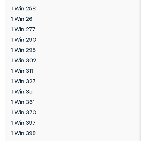
1 Win 258
1 Win 26
1 Win 277
1 Win 290
1 Win 295
1 Win 302
1 Win 311
1 Win 327
1 Win 35
1 Win 361
1 Win 370
1 Win 397
1 Win 398