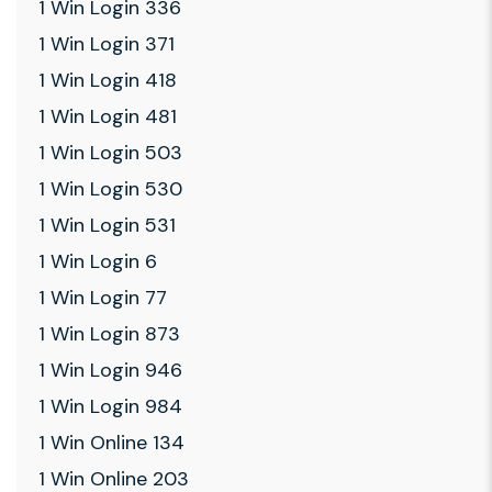
1 Win Login 336
1 Win Login 371
1 Win Login 418
1 Win Login 481
1 Win Login 503
1 Win Login 530
1 Win Login 531
1 Win Login 6
1 Win Login 77
1 Win Login 873
1 Win Login 946
1 Win Login 984
1 Win Online 134
1 Win Online 203