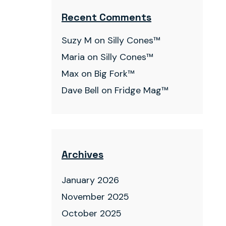
Recent Comments
Suzy M
on
Silly Cones™
Maria
on
Silly Cones™
Max
on
Big Fork™
Dave Bell
on
Fridge Mag™
Archives
January 2026
November 2025
October 2025