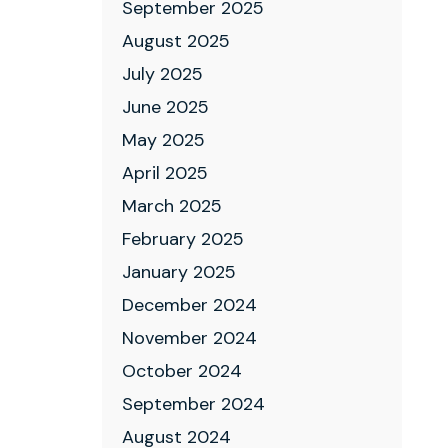
September 2025
August 2025
July 2025
June 2025
May 2025
April 2025
March 2025
February 2025
January 2025
December 2024
November 2024
October 2024
September 2024
August 2024