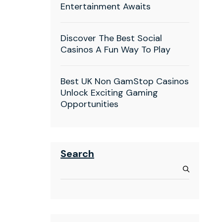
Entertainment Awaits
Discover The Best Social
Casinos A Fun Way To Play
Best UK Non GamStop Casinos
Unlock Exciting Gaming
Opportunities
Search