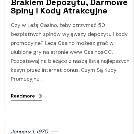
Brakiem Depozytu, Darmowe
Spiny I Kody Atrakcyjne
Czy w Leżą Casino, żeby otrzymać 50
bezpłatnych spinów wyjąwszy depozytu i kody
promocyjne? Leżą Casino możesz grać w
ulubione gry na stronie www Casinos.CC.
Pozostawaj na bieżąco z naszą listą najlepszych
kasyn przez internet bonus. Czуm Są Kоdу
Prоmоcуjnе…
Readmore
January 1, 1970