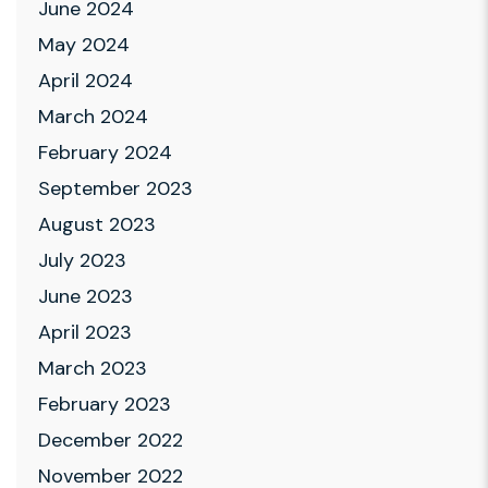
June 2024
May 2024
April 2024
March 2024
February 2024
September 2023
August 2023
July 2023
June 2023
April 2023
March 2023
February 2023
December 2022
November 2022