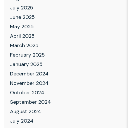
July 2025
June 2025
May 2025
April 2025
March 2025
February 2025
January 2025
December 2024
November 2024
October 2024
September 2024
August 2024
July 2024