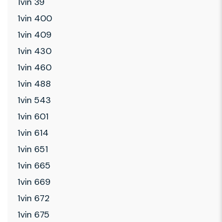
1vin 39
1vin 400
1vin 409
1vin 430
1vin 460
1vin 488
1vin 543
1vin 601
1vin 614
1vin 651
1vin 665
1vin 669
1vin 672
1vin 675