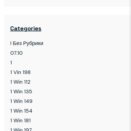
Categories
! Без Рубрики
07.10
1
1 Vin 198
1 Win 112
1 Win 135
1 Win 149
1 Win 154
1 Win 181
1 Win 197