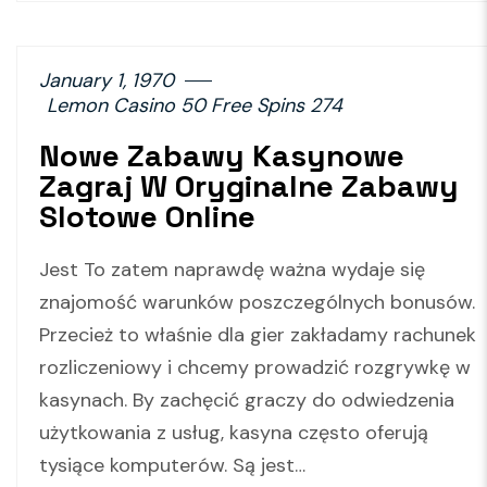
January 1, 1970
Lemon Casino 50 Free Spins 274
Nowe Zabawy Kasynowe
Zagraj W Oryginalne Zabawy
Slotowe Online
Jest To zatem naprawdę ważna wydaje się
znajomość warunków poszczególnych bonusów.
Przecież to właśnie dla gier zakładamy rachunek
rozliczeniowy i chcemy prowadzić rozgrywkę w
kasynach. By zachęcić graczy do odwiedzenia
użytkowania z usług, kasyna często oferują
tysiące komputerów. Są jest…