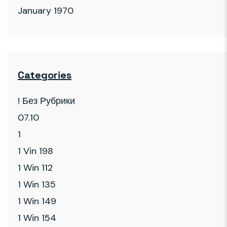
January 1970
Categories
! Без Рубрики
07.10
1
1 Vin 198
1 Win 112
1 Win 135
1 Win 149
1 Win 154