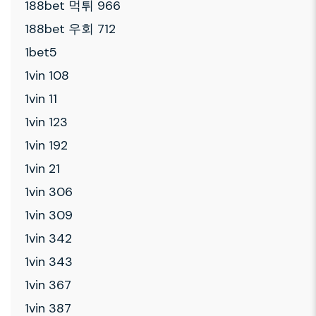
188bet 먹튀 966
188bet 우회 712
1bet5
1vin 108
1vin 11
1vin 123
1vin 192
1vin 21
1vin 306
1vin 309
1vin 342
1vin 343
1vin 367
1vin 387