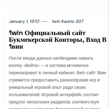
January 1, 1970
1win Kazino 937
1win Официальный сайт
Букмекерской Конторы, Вход В
1вин
После ввода данных необходимо нажать
кнопку «Войти» — и система мгновенно
перенаправит в личный кабинет. Веб-сайт 1Вин
стремится предоставить разнообразие игр и
уникальный игровой опыт ради своих
пользователей. Игровой интерфейс состоит
предлог нескольких разделов, соответствуя