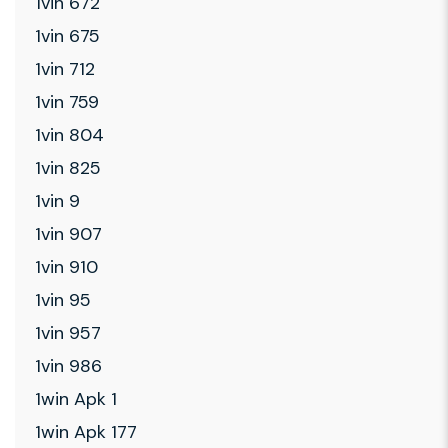
1vin 672
1vin 675
1vin 712
1vin 759
1vin 804
1vin 825
1vin 9
1vin 907
1vin 910
1vin 95
1vin 957
1vin 986
1win Apk 1
1win Apk 177