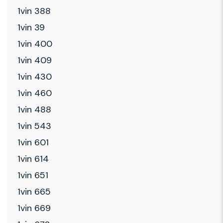
1vin 388
1vin 39
1vin 400
1vin 409
1vin 430
1vin 460
1vin 488
1vin 543
1vin 601
1vin 614
1vin 651
1vin 665
1vin 669