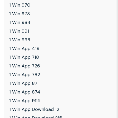
1 Win 970
1 Win 973
1 Win 984
1 Win 991
1 Win 998
1 Win App 419
1 Win App 718
1 Win App 726
1 Win App 782
1 Win App 87
1 Win App 874
1 Win App 955
1 Win App Download 12