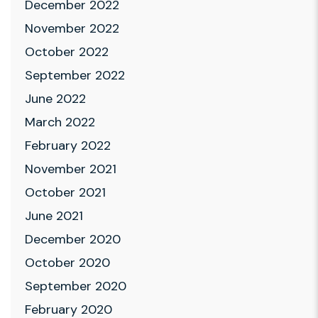
December 2022
November 2022
October 2022
September 2022
June 2022
March 2022
February 2022
November 2021
October 2021
June 2021
December 2020
October 2020
September 2020
February 2020