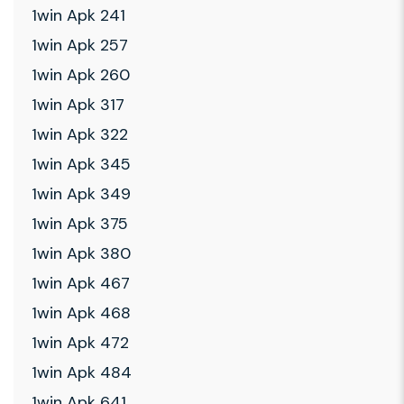
1win Apk 241
1win Apk 257
1win Apk 260
1win Apk 317
1win Apk 322
1win Apk 345
1win Apk 349
1win Apk 375
1win Apk 380
1win Apk 467
1win Apk 468
1win Apk 472
1win Apk 484
1win Apk 641