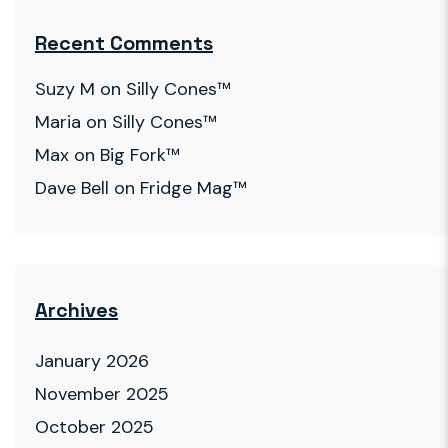
Recent Comments
Suzy M
on
Silly Cones™
Maria
on
Silly Cones™
Max
on
Big Fork™
Dave Bell
on
Fridge Mag™
Archives
January 2026
November 2025
October 2025