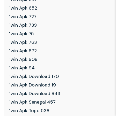
1win Apk 652
1win Apk 727
1win Apk 739
1win Apk 75
1win Apk 763
1win Apk 872
1win Apk 908
1win Apk 94
1win Apk Download 170
1win Apk Download 19
1win Apk Download 843
1win Apk Senegal 457
1win Apk Togo 538