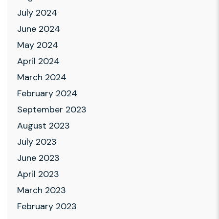
July 2024
June 2024
May 2024
April 2024
March 2024
February 2024
September 2023
August 2023
July 2023
June 2023
April 2023
March 2023
February 2023